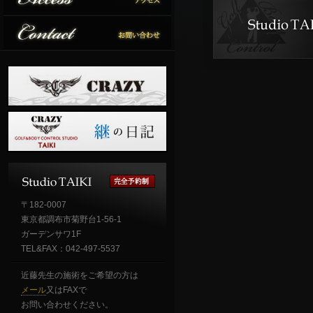
〒182-0007
東京都調布市菊野台1-56-1
ガーデンサワ1F
TEL&FAX：042-497-5537
近藤先生の施術をご希望の方は
メール
又はFAXで
お問い合わせください。